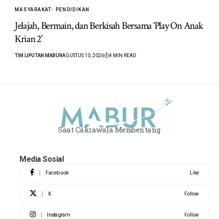
MASYARAKAT
PENDIDIKAN
Jelajah, Bermain, dan Berkisah Bersama ‘Play On Anak
Krian 2’
TIM LIPUTAN MABUR
AGUSTUS 10, 2026
4 MIN READ
Saat Cakrawala Membentang
Media Sosial
Facebook
Like
X
Follow
Instagram
Follow