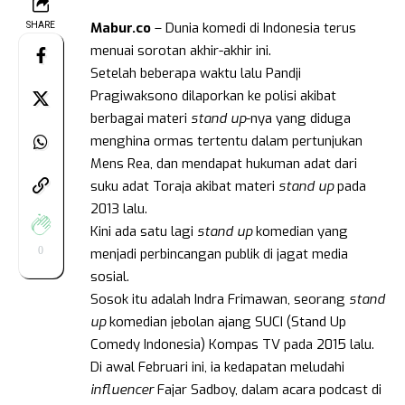
Mabur.co
– Dunia komedi di Indonesia terus
SHARE
menuai sorotan akhir-akhir ini.
Setelah beberapa waktu lalu Pandji
Pragiwaksono dilaporkan ke polisi akibat
berbagai materi
stand
up
-nya yang diduga
menghina ormas tertentu dalam pertunjukan
Mens Rea, dan mendapat hukuman adat dari
suku adat Toraja akibat materi
stand
up
pada
2013 lalu.
Kini ada satu lagi
stand
up
komedian yang
0
menjadi perbincangan publik di jagat media
sosial.
Sosok itu adalah Indra Frimawan, seorang
stand
up
komedian jebolan ajang SUCI (Stand Up
Comedy Indonesia) Kompas TV pada 2015 lalu.
Di awal Februari ini, ia kedapatan meludahi
influencer
Fajar Sadboy, dalam acara podcast di