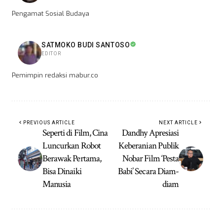
Pengamat Sosial Budaya
SATMOKO BUDI SANTOSO
EDITOR
Pemimpin redaksi mabur.co
PREVIOUS ARTICLE
NEXT ARTICLE
Seperti di Film, Cina
Dandhy Apresiasi
Luncurkan Robot
Keberanian Publik
Berawak Pertama,
Nobar Film ‘Pesta
Bisa Dinaiki
Babi’ Secara Diam-
Manusia
diam