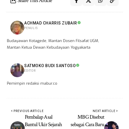
Share This Article
ACHMAD CHARRIS ZUBAIR
PENULIS
Budayawan Kotagede, Mantan Dosen Filsafat UGM,
Mantan Ketua Dewan Kebudayaan Yogyakarta
SATMOKO BUDI SANTOSO
EDITOR
Pemimpin redaksi mabur.co
PREVIOUS ARTICLE
NEXT ARTICLE
Pembalap Asal
MBG Disebut
Bantul Ukir Sejarah
sebagai Cara Baru