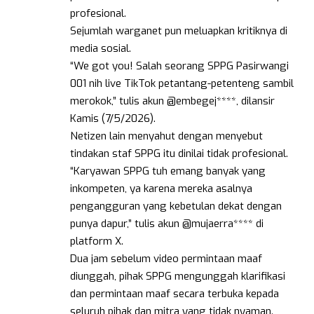
profesional.
Sejumlah warganet pun meluapkan kritiknya di
media sosial.
“We got you! Salah seorang SPPG Pasirwangi
001 nih live TikTok petantang-petenteng sambil
merokok,” tulis akun @embegej****, dilansir
Kamis (7/5/2026).
Netizen lain menyahut dengan menyebut
tindakan staf SPPG itu dinilai tidak profesional.
“Karyawan SPPG tuh emang banyak yang
inkompeten, ya karena mereka asalnya
pengangguran yang kebetulan dekat dengan
punya dapur,” tulis akun @mujaerra**** di
platform X.
Dua jam sebelum video permintaan maaf
diunggah, pihak SPPG mengunggah klarifikasi
dan permintaan maaf secara terbuka kepada
seluruh pihak dan mitra yang tidak nyaman.