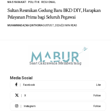
MASYARAKAT
POLITIK
REGIONAL
Sultan Resmikan Gedung Baru BKD DIY, Harapkan
Pelayanan Prima bagi Seluruh Pegawai
MUHAMMAD AZKA QINTHORI
AGUSTUS 7, 2026
3 MIN READ
Saat Cakrawala Membentang
Media Sosial
Facebook
Like
X
Follow
Instagram
Follow