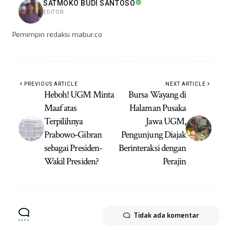
SATMOKO BUDI SANTOSO
EDITOR
Pemimpin redaksi mabur.co
PREVIOUS ARTICLE
NEXT ARTICLE
Heboh! UGM Minta
Bursa Wayang di
Maaf atas
Halaman Pusaka
Terpilihnya
Jawa UGM,
Prabowo-Gibran
Pengunjung Diajak
sebagai Presiden-
Berinteraksi dengan
Wakil Presiden?
Perajin
Tidak ada komentar