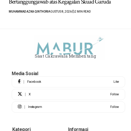
Bertanggungjawab atas Kegagalan Skuad Garuda
MUHAMMAD AZKA QINTHORI
AGUSTUS 8, 2026
2 MIN READ
Saat Cakrawala Membentang
Media Sosial
Facebook
Like
X
Follow
Instagram
Follow
Kategori
Informasi