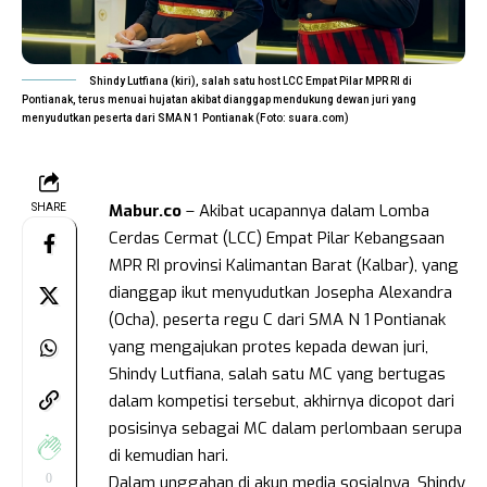
Shindy Lutfiana (kiri), salah satu host LCC Empat Pilar MPR RI di
Pontianak, terus menuai hujatan akibat dianggap mendukung dewan juri yang
menyudutkan peserta dari SMA N 1 Pontianak (Foto: suara.com)
Mabur.co
– Akibat ucapannya dalam Lomba
SHARE
Cerdas Cermat (LCC) Empat Pilar Kebangsaan
MPR RI provinsi Kalimantan Barat (Kalbar), yang
dianggap ikut menyudutkan Josepha Alexandra
(Ocha), peserta regu C dari SMA N 1 Pontianak
yang mengajukan protes kepada dewan juri,
Shindy Lutfiana, salah satu MC yang bertugas
dalam kompetisi tersebut, akhirnya dicopot dari
posisinya sebagai MC dalam perlombaan serupa
di kemudian hari.
0
Dalam unggahan di akun media sosialnya, Shindy