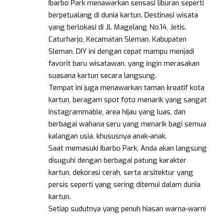
Ibarbo Park menawarkan sensasi liburan seperti
berpetualang di dunia kartun. Destinasi wisata
yang berlokasi di Jl. Magelang No.14, Jetis,
Caturharjo, Kecamatan Sleman, Kabupaten
Sleman, DIY ini dengan cepat mampu menjadi
favorit baru wisatawan, yang ingin merasakan
suasana kartun secara langsung.
Tempat ini juga menawarkan taman kreatif kota
kartun, beragam spot foto menarik yang sangat
Instagrammable, area hijau yang luas, dan
berbagai wahana seru yang menarik bagi semua
kalangan usia, khususnya anak-anak.
Saat memasuki Ibarbo Park, Anda akan langsung
disuguhi dengan berbagai patung karakter
kartun, dekorasi cerah, serta arsitektur yang
persis seperti yang sering ditemui dalam dunia
kartun.
Setiap sudutnya yang penuh hiasan warna-warni