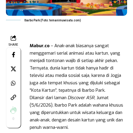
Ibarbo Park (Foto: temanimuwisata.com)
Mabur.co
– Anak-anak biasanya sangat
SHARE
menggemari serial animasi atau kartun, yang
menjadi tontonan wajib di setiap akhir pekan.
Ternyata, dunia kartun tidak hanya hadir di
televisi atau media sosial saja, karena di Jogja
juga ada tempat khusus yang dijuluki sebagai
“Kota Kartun”, tepatnya di Ibarbo Park.
Dilansir dari laman
Discover ASR
, Jumat
(5/6/2026), Ibarbo Park adalah wahana khusus
yang diperuntukkan untuk wisata keluarga dan
0
anak-anak, dengan desain kartun yang unik dan
penuh warna-warni.