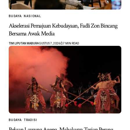
BUDAYA
NASIONAL
Akselerasi Pemajuan Kebudayaan, Fadli Zon Bincang
Bersama Awak Media
TIM LIPUTAN MABUR
AGUSTUS 7, 2026
7 MIN READ
BUDAYA
TRADISI
Beksan Lawung Ageng, Mahakarya Tarian Perang