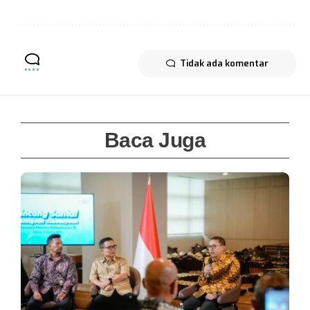
Tidak ada komentar
Baca Juga