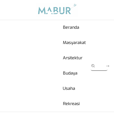
Beranda
Masyarakat
Arsitektur
Budaya
Usaha
Rekreasi