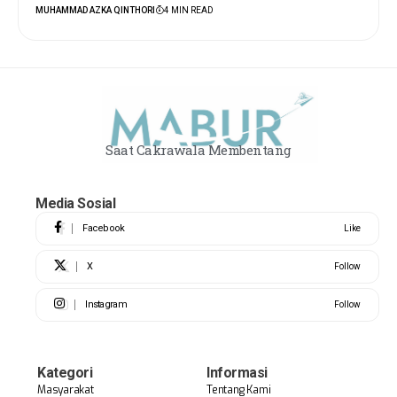
MUHAMMAD AZKA QINTHORI
4 MIN READ
Saat Cakrawala Membentang
Media Sosial
Facebook
Like
X
Follow
Instagram
Follow
Kategori
Informasi
Masyarakat
Tentang Kami