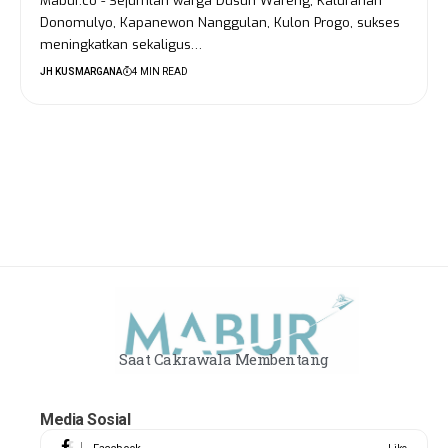
Mabur.co - Sejumlah warga Dusun Wareng, Kalurahan
Donomulyo, Kapanewon Nanggulan, Kulon Progo, sukses
meningkatkan sekaligus…
JH KUSMARGANA
4 MIN READ
Saat Cakrawala Membentang
Media Sosial