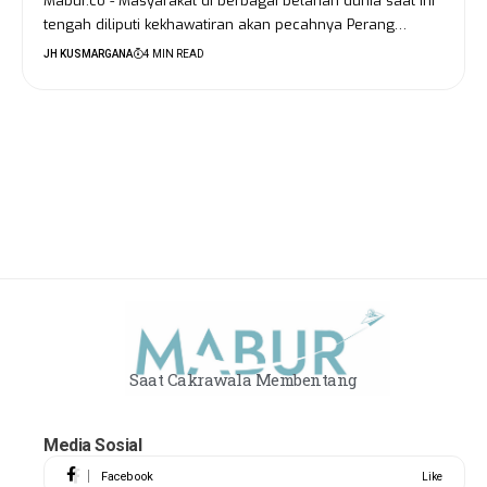
Mabur.co - Masyarakat di berbagai belahan dunia saat ini
tengah diliputi kekhawatiran akan pecahnya Perang…
JH KUSMARGANA
4 MIN READ
Saat Cakrawala Membentang
Media Sosial
Facebook
Like