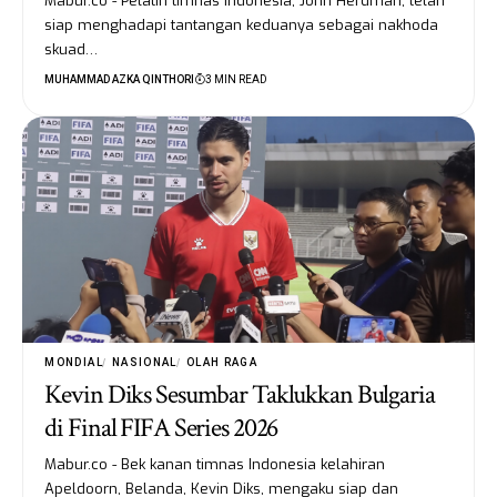
Mabur.co - Pelatih timnas Indonesia, John Herdman, telah
siap menghadapi tantangan keduanya sebagai nakhoda
skuad…
MUHAMMAD AZKA QINTHORI
3 MIN READ
MONDIAL
NASIONAL
OLAH RAGA
Kevin Diks Sesumbar Taklukkan Bulgaria
di Final FIFA Series 2026
Mabur.co - Bek kanan timnas Indonesia kelahiran
Apeldoorn, Belanda, Kevin Diks, mengaku siap dan