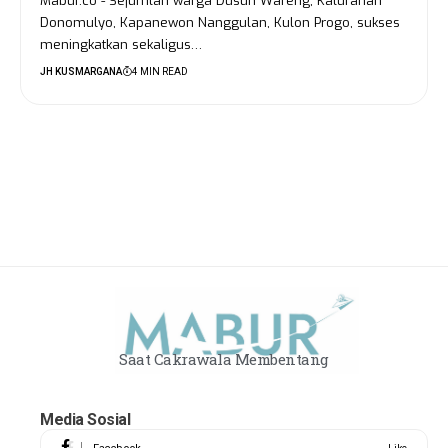
Mabur.co - Sejumlah warga Dusun Wareng, Kalurahan
Donomulyo, Kapanewon Nanggulan, Kulon Progo, sukses
meningkatkan sekaligus…
JH KUSMARGANA
4 MIN READ
Saat Cakrawala Membentang
Media Sosial