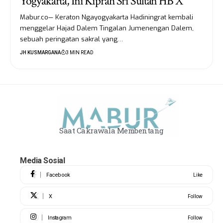
Yogyakarta, Ini Kiprah Sri Sultan HB X
Mabur.co— Keraton Ngayogyakarta Hadiningrat kembali
menggelar Hajad Dalem Tingalan Jumenengan Dalem,
sebuah peringatan sakral yang…
JH KUSMARGANA
3 MIN READ
Saat Cakrawala Membentang
Media Sosial
Facebook
Like
X
Follow
Instagram
Follow