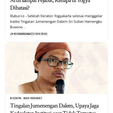
Artis sampai Pejabat, Kenapa di Yogya
Dibatasi?
Mabur.co - Setelah Keraton Yogyakarta selesai menggelar
tradisi Tingalan Jumenengan Dalem Sri Sultan Hamengku
Buwono…
JH KUSMARGANA
3 MIN READ
BUDAYA
MASYARAKAT
Tingalan Jumenengan Dalem, Upaya Jaga