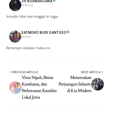
JH KUSMARGANA
PENULIS
Jurnalis lahir dan tinggal di Jogja
SATMOKO BUDI SANTOSO
EDITOR
Pemimpin redaksi mabur.co
PREVIOUS ARTICLE
NEXT ARTICLE
Virus Nipah, Bisnis
Meneruskan
Kesehatan, dan
Perjuangan Suharto
Perlawanan Kearifan
di Era Modern
Lokal Jawa