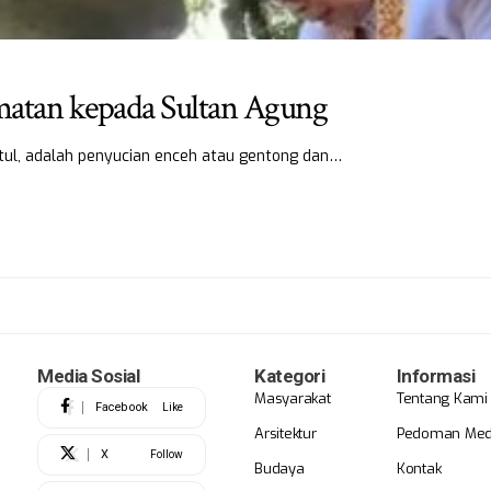
atan kepada Sultan Agung
tul, adalah penyucian enceh atau gentong dan…
Media Sosial
Kategori
Informasi
Masyarakat
Tentang Kami
Facebook
Like
Arsitektur
Pedoman Medi
X
Follow
Budaya
Kontak