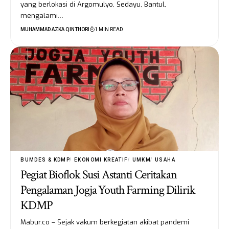
yang berlokasi di Argomulyo, Sedayu, Bantul,
mengalami…
MUHAMMAD AZKA QINTHORI
1 MIN READ
BUMDES & KDMP
EKONOMI KREATIF
UMKM
USAHA
Pegiat Bioflok Susi Astanti Ceritakan
Pengalaman Jogja Youth Farming Dilirik
KDMP
Mabur.co – Sejak vakum berkegiatan akibat pandemi