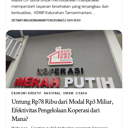
Mabur.co- Guna untuk memudahkan masyarakat
memperoleh layanan kesehatan yang terjangkau dan
berkualitas, KDMP Kalurahan Tamanmartani,…
SETIAKY ANUGERAHANANTO KUSUMA
2 MIN READ
EKONOMI KREATIF
NASIONAL
UMKM
USAHA
Untung Rp78 Ribu dari Modal Rp3 Miliar,
Efektivitas Pengelolaan Koperasi dari
Mana?