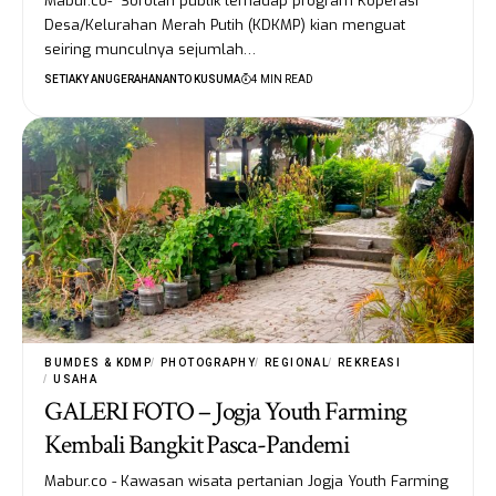
Mabur.co- Sorotan publik terhadap program Koperasi
Desa/Kelurahan Merah Putih (KDKMP) kian menguat
seiring munculnya sejumlah…
SETIAKY ANUGERAHANANTO KUSUMA
4 MIN READ
BUMDES & KDMP
PHOTOGRAPHY
REGIONAL
REKREASI
USAHA
GALERI FOTO – Jogja Youth Farming
Kembali Bangkit Pasca-Pandemi
Mabur.co - Kawasan wisata pertanian Jogja Youth Farming