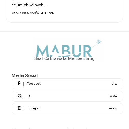
sejumlah wilayah…
JH KUSMARGANA
2 MIN READ
Saat Cakrawala Membentang
Media Sosial
Facebook
Like
X
Follow
Instagram
Follow