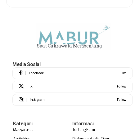
Saat Cakrawala Membentang
Media Sosial
Facebook
Like
X
Follow
Instagram
Follow
Kategori
Informasi
Masyarakat
Tentang Kami
Arsitektur
Pedoman Media Siber