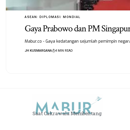
ASEAN
DIPLOMASI
MONDIAL
Gaya Prabowo dan PM Singapu
Mabur.co - Gaya kedatangan sejumlah pemimpin negara
JH KUSMARGANA
4 MIN READ
Saat Cakrawala Membentang