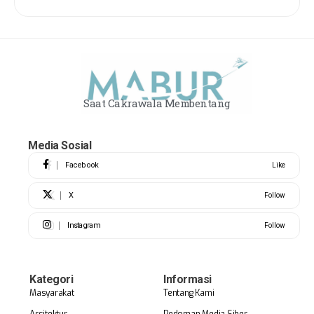
Saat Cakrawala Membentang
Media Sosial
Facebook
Like
X
Follow
Instagram
Follow
Kategori
Informasi
Masyarakat
Tentang Kami
Arsitektur
Pedoman Media Siber