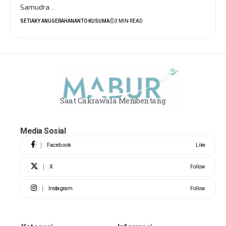
Samudra…
SETIAKY ANUGERAHANANTO KUSUMA
3 MIN READ
Saat Cakrawala Membentang
Media Sosial
Facebook
Like
X
Follow
Instagram
Follow