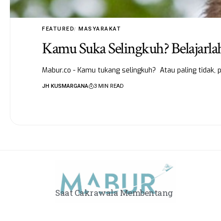
FEATURED
MASYARAKAT
Kamu Suka Selingkuh? Belajarlah
Mabur.co - Kamu tukang selingkuh? Atau paling tidak, p
JH KUSMARGANA
3 MIN READ
Saat Cakrawala Membentang