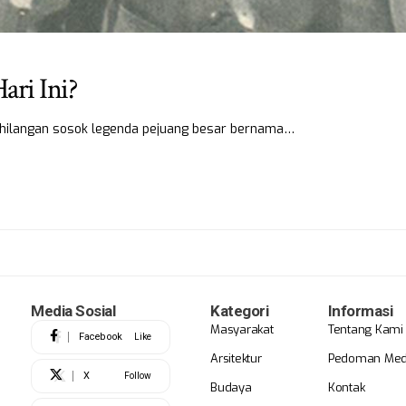
ari Ini?
 kehilangan sosok legenda pejuang besar bernama…
Media Sosial
Kategori
Informasi
Masyarakat
Tentang Kami
Facebook
Like
Arsitektur
Pedoman Medi
X
Follow
Budaya
Kontak