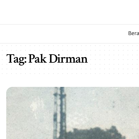
Ber
Tag:
Pak Dirman