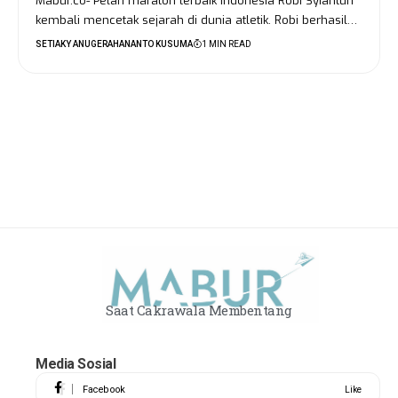
Mabur.co- Pelari maraton terbaik Indonesia Robi Syianturi
kembali mencetak sejarah di dunia atletik. Robi berhasil…
SETIAKY ANUGERAHANANTO KUSUMA
1 MIN READ
Saat Cakrawala Membentang
Media Sosial
Facebook
Like