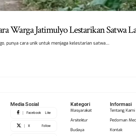
ra Warga Jatimulyo Lestarikan Satwa L
ogo, punya cara unik untuk menjaga kelestarian satwa…
Media Sosial
Kategori
Informasi
Masyarakat
Tentang Kami
Facebook
Like
Arsitektur
Pedoman Medi
X
Follow
Budaya
Kontak