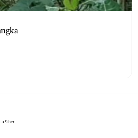
angka
a Siber