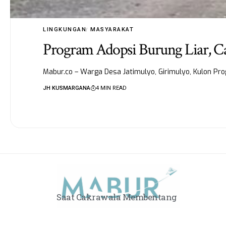
LINGKUNGAN
MASYARAKAT
Program Adopsi Burung Liar, Ca
Mabur.co – Warga Desa Jatimulyo, Girimulyo, Kulon Pr
JH KUSMARGANA
4 MIN READ
Saat Cakrawala Membentang