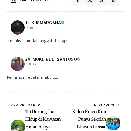
JH KUSMARGANA
PENULIS
Jurnalis lahir dan tinggal di Jogja
SATMOKO BUDI SANTOSO
EDITOR
Pemimpin redaksi mabur.co
PREVIOUS ARTICLE
NEXT ARTICLE
113 Burung Liar
Kulon Progo Kini
Hidup di Kawasan
Punya Sekolah
Hutan Rakyat
Khusus Lansia,