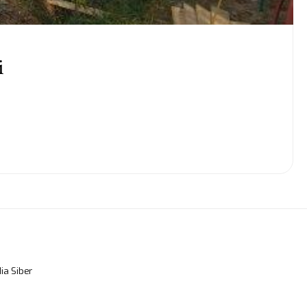
i
a Siber