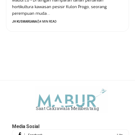
Mabur.co - Di tengah hamparan lahan pertanian
hortikultura kawasan pesisir Kulon Progo, seorang
perempuan muda…
JH KUSMARGANA
4 MIN READ
Saat Cakrawala Membentang
Media Sosial