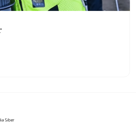
r
a Siber