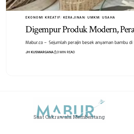
EKONOMI KREATIF
KERAJINAN
UMKM
USAHA
Digempur Produk Modern, Peraj
Mabur.co – Sejumlah perajin besek anyaman bambu di
JH KUSMARGANA
3 MIN READ
Saat Cakrawala Membentang