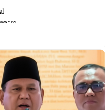
al
rbaya Yuhdi…