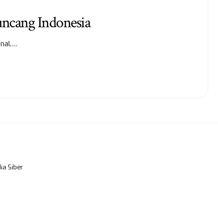
ncang Indonesia
onal.…
a Siber