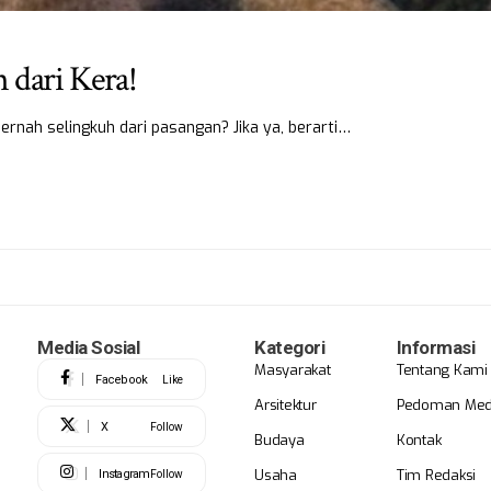
 dari Kera!
ernah selingkuh dari pasangan? Jika ya, berarti…
Media Sosial
Kategori
Informasi
Masyarakat
Tentang Kami
Facebook
Like
Arsitektur
Pedoman Medi
X
Follow
Budaya
Kontak
Usaha
Tim Redaksi
Instagram
Follow