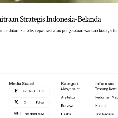
traan Strategis Indonesia-Belanda
nda dalam konteks repatriasi atau pengelolaan warisan budaya te
Media Sosial
Kategori
Informasi
Masyarakat
Tentang Kami
Facebook
Like
Arsitektur
Pedoman Medi
X
Follow
Budaya
Kontak
Usaha
Tim Redaksi
Instagram
Follow