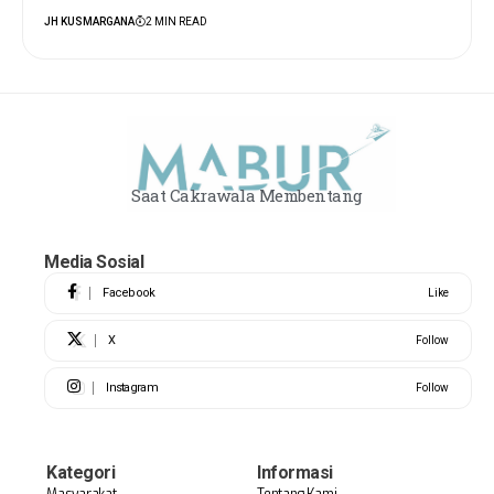
JH KUSMARGANA
2 MIN READ
Saat Cakrawala Membentang
Media Sosial
Facebook
Like
X
Follow
Instagram
Follow
Kategori
Informasi
Masyarakat
Tentang Kami