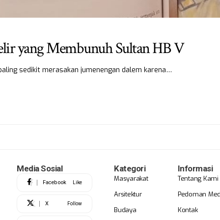
elir yang Membunuh Sultan HB V
 paling sedikit merasakan jumenengan dalem karena…
Media Sosial
Kategori
Informasi
Masyarakat
Tentang Kami
Facebook
Like
Arsitektur
Pedoman Medi
X
Follow
Budaya
Kontak