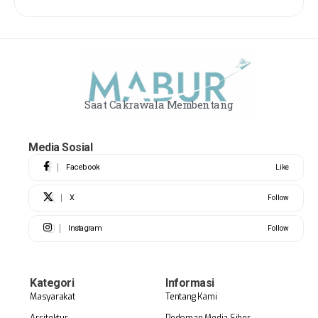
Saat Cakrawala Membentang
Media Sosial
Facebook
Like
X
Follow
Instagram
Follow
Kategori
Informasi
Masyarakat
Tentang Kami
Arsitektur
Pedoman Media Siber