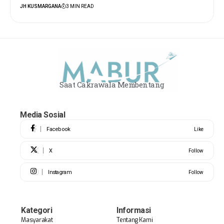
JH KUSMARGANA
3 MIN READ
Saat Cakrawala Membentang
Media Sosial
Facebook
Like
X
Follow
Instagram
Follow
Kategori
Informasi
Masyarakat
Tentang Kami