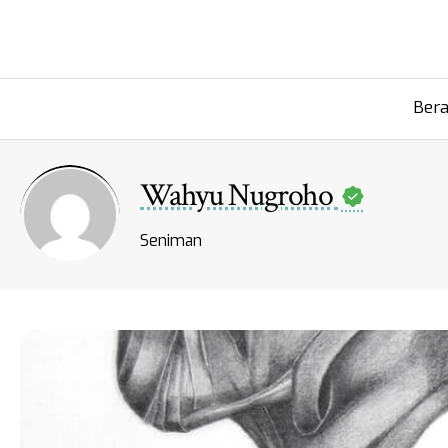
Ber
Wahyu Nugroho
Seniman