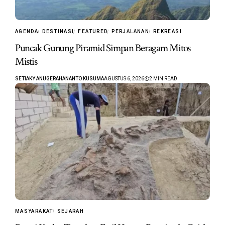
AGENDA
DESTINASI
FEATURED
PERJALANAN
REKREASI
Puncak Gunung Piramid Simpan Beragam Mitos
Mistis
SETIAKY ANUGERAHANANTO KUSUMA
AGUSTUS 6, 2026
2 MIN READ
MASYARAKAT
SEJARAH