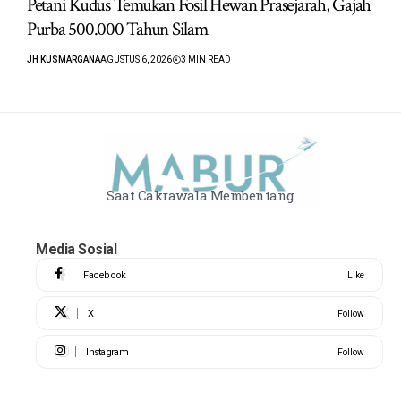
Petani Kudus Temukan Fosil Hewan Prasejarah, Gajah
Purba 500.000 Tahun Silam
JH KUSMARGANA
AGUSTUS 6, 2026
3 MIN READ
Saat Cakrawala Membentang
Media Sosial
Facebook
Like
X
Follow
Instagram
Follow