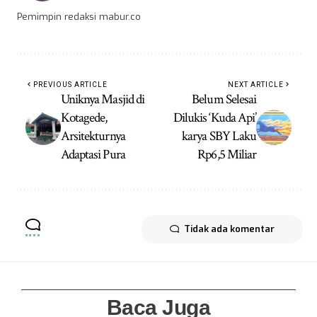
Pemimpin redaksi mabur.co
PREVIOUS ARTICLE
NEXT ARTICLE
Uniknya Masjid di
Belum Selesai
Kotagede,
Dilukis ‘Kuda Api’
Arsitekturnya
karya SBY Laku
Adaptasi Pura
Rp6,5 Miliar
Tidak ada komentar
Baca Juga