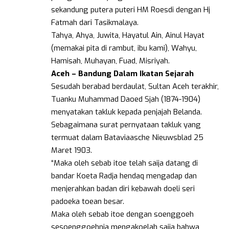
sekandung putera puteri HM Roesdi dengan Hj
Fatmah dari Tasikmalaya.
Tahya, Ahya, Juwita, Hayatul Ain, Ainul Hayat
(memakai pita di rambut, ibu kami), Wahyu,
Hamisah, Muhayan, Fuad, Misriyah.
Aceh – Bandung Dalam Ikatan Sejarah
Sesudah berabad berdaulat, Sultan Aceh terakhir,
Tuanku Muhammad Daoed Sjah (1874-1904)
menyatakan takluk kepada penjajah Belanda.
Sebagaimana surat pernyataan takluk yang
termuat dalam Bataviaasche Nieuwsblad 25
Maret 1903.
“Maka oleh sebab itoe telah saija datang di
bandar Koeta Radja hendaq mengadap dan
menjerahkan badan diri kebawah doeli seri
padoeka toean besar.
Maka oleh sebab itoe dengan soenggoeh
sesoenggoehnja mengakoelah saija bahwa