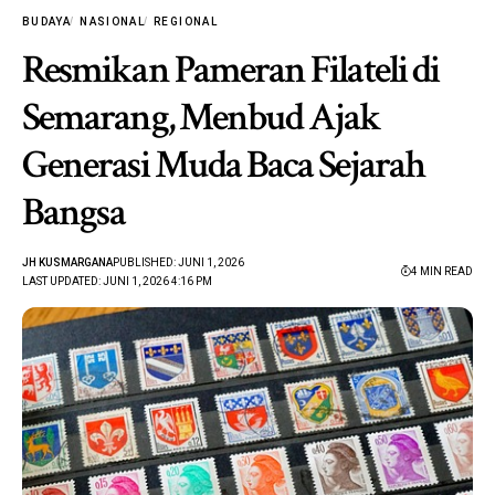
BUDAYA
NASIONAL
REGIONAL
Resmikan Pameran Filateli di
Semarang, Menbud Ajak
Generasi Muda Baca Sejarah
Bangsa
JH KUSMARGANA
PUBLISHED: JUNI 1, 2026
4 MIN READ
LAST UPDATED: JUNI 1, 2026 4:16 PM