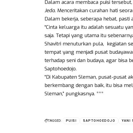
Dalam acara membaca puisi tersebut,
Jeda
. Menceritakan curahan hati seo
Dalam bekerja, seberapa hebat, pasti 
“Cinta keluarga itu adalah sesuatu ya
saja. Tetapi yang utama itu sebenarnya
Shavitri menuturkan pula, kegiatan s
tempat yang menjadi pusat budayawan
terhadap seni dan budaya, agar bisa b
Saptohoedojo.
“Di Kabupaten Sleman, pusat-pusat akt
berkembang dengan baik, itu bisa me
Sleman,” pungkasnya. ***
TAGGED:
PUISI
SAPTOHOEDOJO
YANI