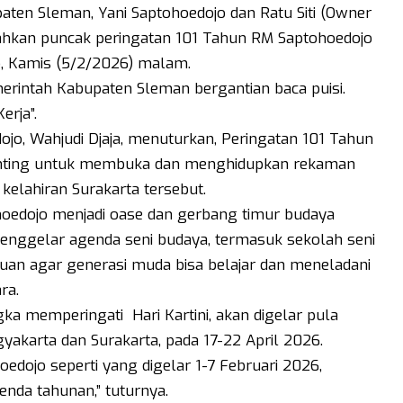
ten Sleman, Yani Saptohoedojo dan Ratu Siti (Owner
ahkan puncak peringatan 101 Tahun RM Saptohoedojo
o, Kamis (5/2/2026) malam.
rintah Kabupaten Sleman bergantian baca puisi.
rja”.
jo, Wahjudi Djaja, menuturkan, Peringatan 101 Tahun
nting untuk membuka dan menghidupkan rekaman
elahiran Surakarta tersebut.
hoedojo menjadi oase dan gerbang timur budaya
menggelar agenda seni budaya, termasuk sekolah seni
ujuan agar generasi muda bisa belajar dan meneladani
ra.
ka memperingati Hari Kartini, akan digelar pula
akarta dan Surakarta, pada 17-22 April 2026.
dojo seperti yang digelar 1-7 Februari 2026,
da tahunan,” tuturnya.