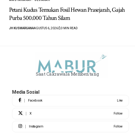
Petani Kudus Temukan Fosil Hewan Prasejarah, Gajah
Purba 500.000 Tahun Silam
JH KUSMARGANA
AGUSTUS 6, 2026
3 MIN READ
Saat Cakrawala Membentang
Media Sosial
Facebook
Like
X
Follow
Instagram
Follow