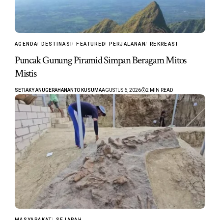
AGENDA
DESTINASI
FEATURED
PERJALANAN
REKREASI
Puncak Gunung Piramid Simpan Beragam Mitos
Mistis
SETIAKY ANUGERAHANANTO KUSUMA
AGUSTUS 6, 2026
2 MIN READ
MASYARAKAT
SEJARAH