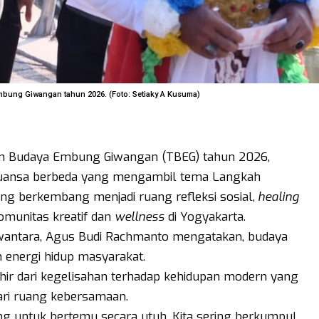
bung Giwangan tahun 2026. (Foto: Setiaky A Kusuma)
n Budaya Embung Giwangan (TBEG) tahun 2026,
uansa berbeda yang mengambil tema Langkah
 berkembang menjadi ruang refleksi sosial,
healing
komunitas kreatif dan
wellness
di Yogyakarta.
antara, Agus Budi Rachmanto mengatakan, budaya
 energi hidup masyarakat.
ir dari kegelisahan terhadap kehidupan modern yang
ari ruang kebersamaan.
ang untuk bertemu secara utuh. Kita sering berkumpul