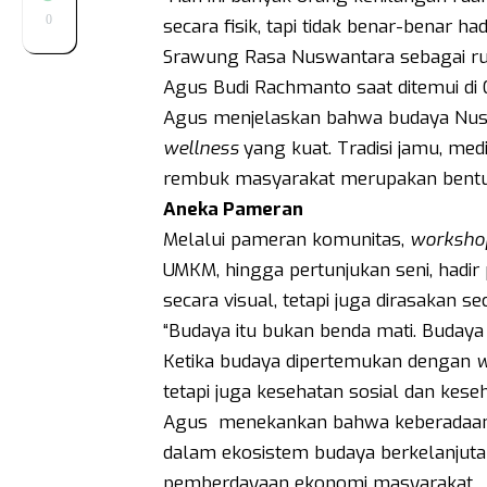
0
secara fisik, tapi tidak benar-benar h
Srawung Rasa Nuswantara sebagai r
Agus Budi Rachmanto saat ditemui d
Agus menjelaskan bahwa budaya Nusan
wellness
yang kuat. Tradisi jamu, med
rembuk masyarakat merupakan bentuk 
Aneka Pameran
Melalui pameran komunitas,
worksho
UMKM, hingga pertunjukan seni, hadir
secara visual, tetapi juga dirasakan se
“Budaya itu bukan benda mati. Budaya
Ketika budaya dipertemukan dengan
w
tetapi juga kesehatan sosial dan keseh
Agus menekankan bahwa keberadaan 
dalam ekosistem budaya berkelanjuta
pemberdayaan ekonomi masyarakat.