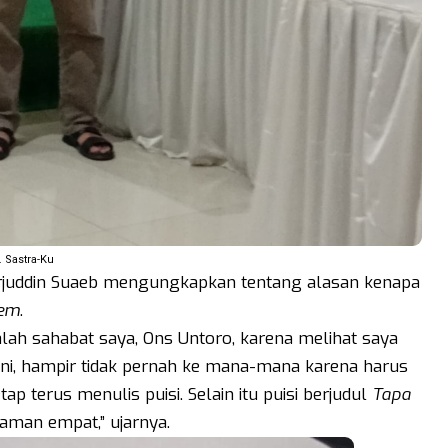
. Sastra-Ku
arjuddin Suaeb mengungkapkan tentang alasan kenapa
hem
.
alah sahabat saya, Ons Untoro, karena melihat saya
ini, hampir tidak pernah ke mana-mana karena harus
ap terus menulis puisi. Selain itu puisi berjudul
Tapa
aman empat,” ujarnya.