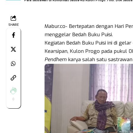
Para sastrawan di Komunitas Sastra-Ku Kulon Progo. Foto: Dok Sastra
SHARE
Mabur.co- Bertepatan dengan Hari Pen
menggelar Bedah Buku Puisi.
Kegiatan Bedah Buku Puisi ini di gel
Kearsipan, Kulon Progo pada pukul 08
Pendhem
karya salah satu sastrawan 
0