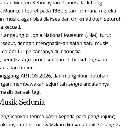
mantan Menteri Kebudayaan Prancis, Jack Lang,
 Maurice Fleuret pada 1982 silam, di mana mereka
 musik, agar bisa diakses dan dinikmati oleh seluruh
a kecuali.
rlangsung di Jogja National Museum (JNM), turut
ersebut, dengan menghadirkan salah satu musisi
o, dalam tur pertamanya di Indonesia.
, penulis lagu, produser, dan DJ berkebangsaan
Paris dan Rouen.
 panggung ARTJOG 2026, dan menghibur puluhan
dengan membawakan sejumlah
single
andalannya,
 masih banyak lagi.
Musik Sedunia
 mengucapkan terima kasih kepada para pengunjung
ktunya untuk menyaksikan dirinya tampil, sekaligus