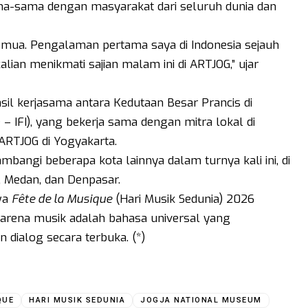
a-sama dengan masyarakat dari seluruh dunia dan
emua. Pengalaman pertama saya di Indonesia sejauh
lian menikmati sajian malam ini di ARTJOG,” ujar
sil kerjasama antara Kedutaan Besar Prancis di
e – IFI), yang bekerja sama dengan mitra lokal di
 ARTJOG di Yogyakarta.
yambangi beberapa kota lainnya dalam turnya kali ini, di
, Medan, dan Denpasar.
wa
Fête de la Musique
(Hari Musik Sedunia) 2026
karena musik adalah bahasa universal yang
n dialog secara terbuka. (*)
QUE
HARI MUSIK SEDUNIA
JOGJA NATIONAL MUSEUM