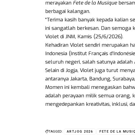
merayakan
Fete de la Musique
bersam
berbagai kalangan.
“Terima kasih banyak kepada kalian s
ini sangatlah berkesan. Dan semoga ka
Violet di JNM, Kamis (25/6/2026).
Kehadiran Violet sendiri merupakan ha
Indonesia (Institut Français d’Indonési
seluruh negeri, salah satunya adalah
Selain di Jogja, Violet juga turut men
antaranya Jakarta, Bandung, Surabaya
Momen ini kembali menegaskan bah
adalah perayaan milik semua orang, 
mengedepankan kreativitas, inklusi, da
TAGGED:
ARTJOG 2026
FETE DE LA MUSI